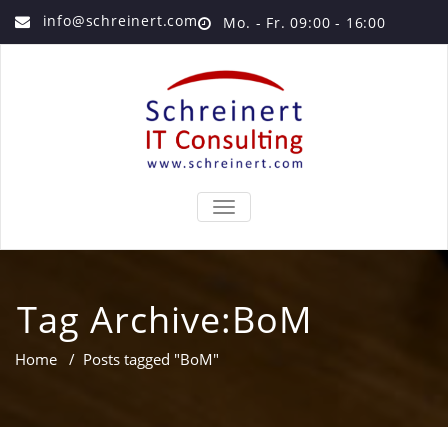
info@schreinert.com
Mo. - Fr. 09:00 - 16:00
TOGGLE
NAVIGATION
Tag Archive:BoM
Home
/
Posts tagged "BoM"