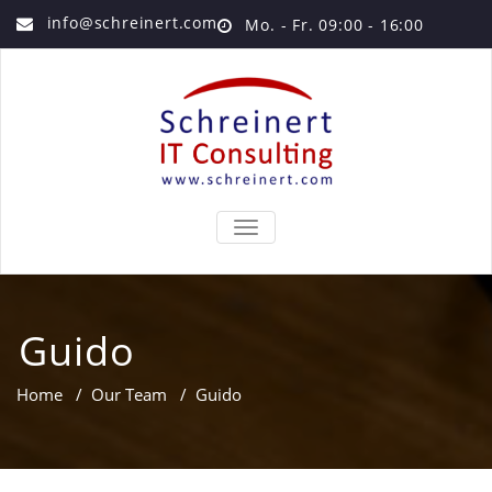
info@schreinert.com
Mo. - Fr. 09:00 - 16:00
TOGGLE
NAVIGATION
Guido
Home
/
Our Team
/
Guido